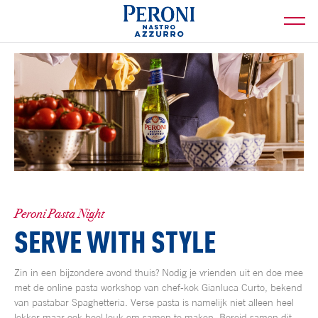
Peroni Pasta Night
SERVE WITH STYLE
Zin in een bijzondere avond thuis? Nodig je vrienden uit en doe mee
met de online pasta workshop van chef-kok Gianluca Curto, bekend
van pastabar Spaghetteria. Verse pasta is namelijk niet alleen heel
lekker maar ook heel leuk om samen te maken. Bereid samen dit