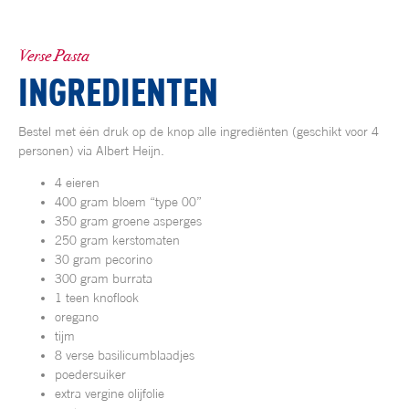
Verse Pasta
INGREDIENTEN
Bestel met één druk op de knop alle ingrediënten (geschikt voor 4
personen) via Albert Heijn.
4 eieren
400 gram bloem “type 00”
350 gram groene asperges
250 gram kerstomaten
30 gram pecorino
300 gram burrata
1 teen knoflook
oregano
tijm
8 verse basilicumblaadjes
poedersuiker
extra vergine olijfolie