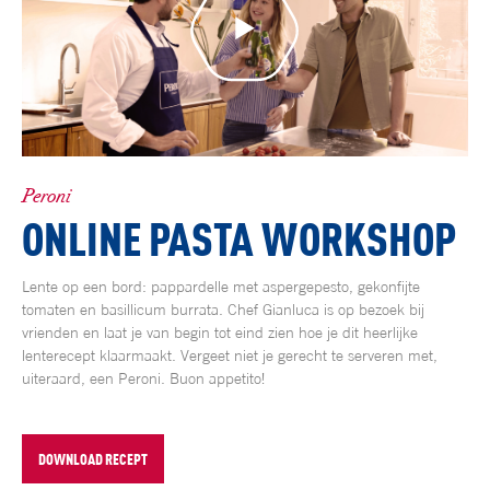
Peroni
ONLINE PASTA WORKSHOP
Lente op een bord: pappardelle met aspergepesto, gekonfijte
tomaten en basillicum burrata. Chef Gianluca
is op bezoek bij
vrienden en laat je van begin tot eind zien hoe je dit heerlijke
lenterecept klaarmaakt. Vergeet niet je gerecht te serveren met,
uiteraard, een Peroni. Buon appetito!
DOWNLOAD RECEPT