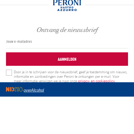
Ontvang de nieuwsbrief
AANMELDEN
Door je in te schrijven voor de nieuwsbrief, geef je toestemming om nieuws,
informatie en aanbiedingen over Peroni te ontvangen per e-mail. Voor
meer informatie verwijzen we je naar onze
privacy- en cookiepolicy.
overAlcohol
Volg ons op:
Privacy & Cookie statement
Community gebruikersrichtlijnen