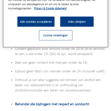
Grolsch wil stimuleren dat verantwoord met alcohol wordt
analyseren van websitegebruik en om ons te helpen bij onze
omgegaan. Grolsch staat voor Echt. Karakter. En karakter is het
marketingprojecten.
Privacy & Cookie statement
zelfvertrouwen en de overtuiging hebben om je eigen pad te
kiezen. En met mate drinken is ook karakter, iets waar je zelf voor
kiest. Grolsch wil daar een duidelijke rol in spelen. Vandaar dat de
Alle cookies accepteren
Alles afwijzen
volgende huisregels gelden als het gaat om het plaatsen of delen
van comments, foto’s of ander (beeld)materiaal op onze kanalen:
Cookie-instellingen
Géén 18, géén alcohol:
Content geplaatst door iemand onder de 18 óf als er iemand
te zien is die onder 18 (lijkt) te zijn, wordt verwijderd;
Deel ook geen content met mensen onder de 18;
Upload geen foto's van mensen onder de 24 (inclusief uzelf);
Onthoud je van elke suggestie dat drinken van alcohol een
teken van volwassenheid is en onthouding van
alcoholconsumptie een teken van onvolwassenheid;
Behandel alle bijdragers met respect en aandacht: