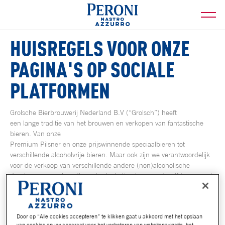
HUISREGELS VOOR ONZE
PAGINA'S OP SOCIALE
PLATFORMEN
Grolsche Bierbrouwerij Nederland B.V (“Grolsch”) heeft
een lange traditie van het brouwen en verkopen van fantastische
bieren. Van onze
Premium Pilsner en onze prijswinnende speciaalbieren tot
verschillende alcoholvrije bieren. Maar ook zijn we verantwoordelijk
voor de verkoop van verschillende andere (non)alcoholische
dranken van merken die onderdeel uitmaken van dezelfde groep als
waar Grolsch deel van uitmaakt, Asahi Group Holdings Ltd en de
aan haar gelieerde bedrijven,
zoals Peroni Nastro Azzurro, Asahi Super Dry en Viper.
Door op “Alle cookies accepteren” te klikken gaat u akkoord met het opslaan
van cookies op uw apparaat voor het verbeteren van websitenavigatie, het