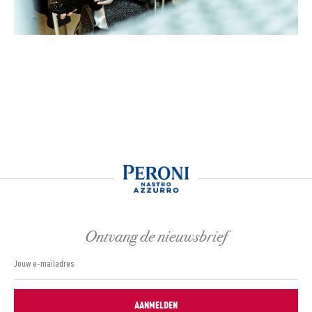
Ontvang de nieuwsbrief
AANMELDEN