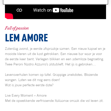
Full of passion
LEM AMORE
Zaterdag avond, je eerste afspraakje samen. Een nieuw kapsel en je
mooiste kleren uit de kast getrokken. Een nieuwe bar waar je voor
de eerste keer bent. Verlegen blikken en een ademloze begroeting.
Twee Peroni Nastro Azzurro’s alstublieft. Het ijs is gebroken…
Levensverhalen komen op tafel. Grappige anekdotes. Blozende
wangen. Laten we dit nog eens doen!
Wat is jouw perfecte eerste date?
Live Every Moment – Amore
Met de opwekkende verfrissende Italiaanse smaak die vol leven zit.