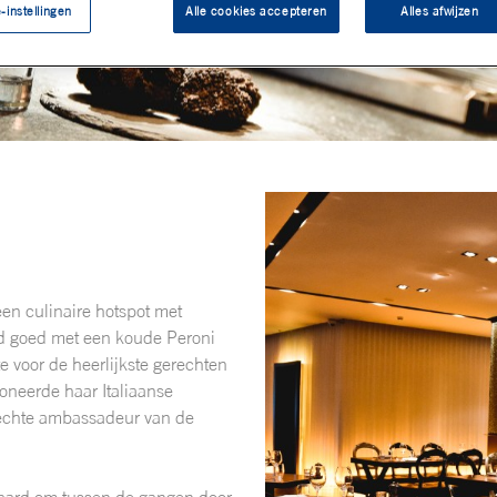
-instellingen
Alle cookies accepteren
Alles afwijzen
een culinaire hotspot met
ond goed met een koude Peroni
e voor de heerlijkste gerechten
ioneerde haar Italiaanse
 echte ambassadeur van de
 waard om tussen de gangen door