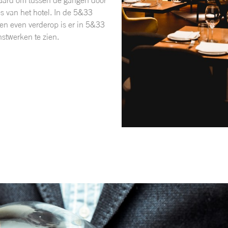
s van het hotel. In de 5&33
en even verderop is er in 5&33
unstwerken te zien.