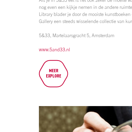
nog even een kijkje nemen in de andere ruimte
Library blader je door de mooiste kunstboeken 
Gallery een steeds wisselende collectie van k
5&33, Martelaarsgracht 5, Amsterdam
www.5and33.nl
MEER
EXPLORE