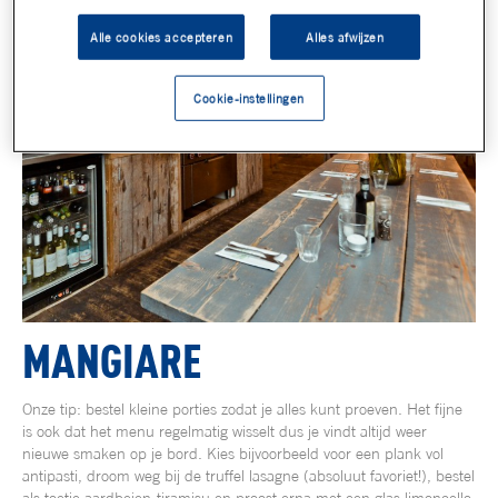
Alle cookies accepteren
Alles afwijzen
Cookie-instellingen
MANGIARE
Onze tip: bestel kleine porties zodat je alles kunt proeven. Het fijne
is ook dat het menu regelmatig wisselt dus je vindt altijd weer
nieuwe smaken op je bord. Kies bijvoorbeeld voor een plank vol
antipasti, droom weg bij de truffel lasagne (absoluut favoriet!), bestel