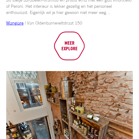
als toetje aardbeien-tiramisu en proost erna met een glas limoncello
of Peroni. Het interieur is lekker gezellig en het personeel
enthousiast. Eigenlijk wil je hier gewoon niet meer weg…
Mangiare
| Van Oldenbarneveltstraat 150
MEER
EXPLORE