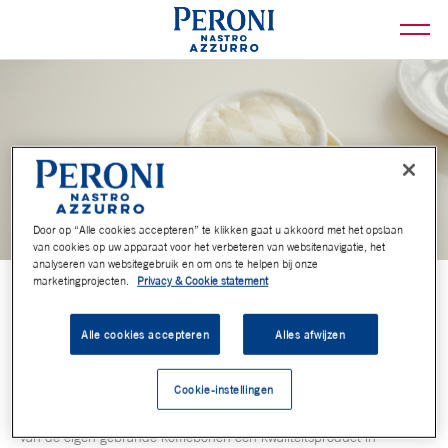
Door op “Alle cookies accepteren” te klikken gaat u akkoord met het opslaan
van cookies op uw apparaat voor het verbeteren van websitenavigatie, het
analyseren van websitegebruik en om ons te helpen bij onze
marketingprojecten.
Privacy & Cookie statement
CAFFÈNATION
Alle cookies accepteren
Alles afwijzen
Cookie-instellingen
Net achter het Vondelpark vind je de tofste barista van Amsterdam:
Bert. Na meer dan 10 jaar in België keihard gewerkt te hebben om
van de eigen gebrande koffiebonen een kwaliteitsproduct in