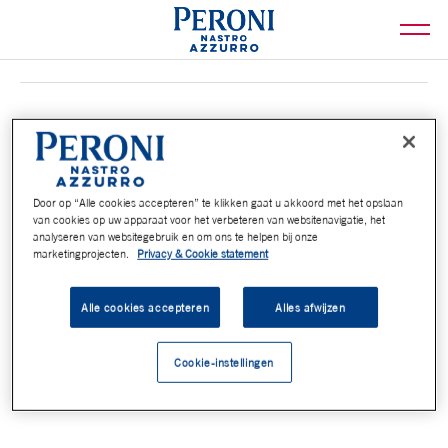
DEZE ACTIE IS AFGELOPEN
De looptijd van deze actie was t/m 21 mei 2023, je kunt helaas niet
Door op “Alle cookies accepteren” te klikken gaat u akkoord met het opslaan
meer deelenemen.
van cookies op uw apparaat voor het verbeteren van websitenavigatie, het
analyseren van websitegebruik en om ons te helpen bij onze
Klik hier
voor de actievoorwaarden.
marketingprojecten.
Privacy & Cookie statement
Alle cookies accepteren
Alles afwijzen
Cookie-instellingen