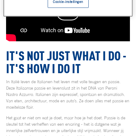
Cookie-instellingen
IT'S NOT JUST WHAT I DO -
IT'S HOW I DO IT
In Italië leven de Italianen het leven met volle teugen en passie.
Deze Italiaanse passie en levenslust zit in het DNA van Peroni
Nastro Azzurro. Italianen zijn expressief, spontaan en dramatisch.
Van eten, architectuur, mode en auto’s. Ze doen alles met passie en
moeiteloze flair.
Het gaat er niet om wat je doet, maar hoe je het doet. Passie is de
sleutel tot het verheffen van een ervaring - het is datgene wat je
innerlijke zelfvertrouwen en je uiterlijke stijl vrijmaakt. Wanneer jij